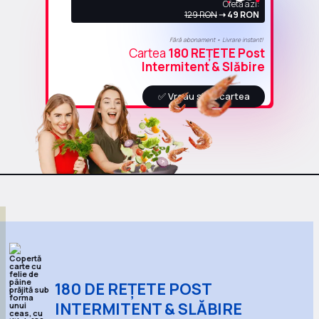
Ofetă azi:
129 RON
➝ 49 RON
Fără abonament • Livrare instant!
Cartea
180 REȚETE Post
Intermitent & Slăbire
✅ Vreau și eu cartea
180 DE REȚETE POST
INTERMITENT & SLĂBIRE