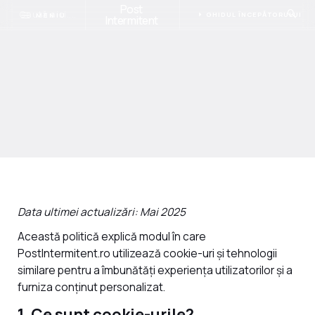
Post
GHIDUL ÎNCEPĂTORULUI
MENIU
Intermitent
Data ultimei actualizări: Mai 2025
Această politică explică modul în care
PostIntermitent.ro utilizează cookie-uri și tehnologii
similare pentru a îmbunătăți experiența utilizatorilor și a
furniza conținut personalizat.
1. Ce sunt cookie-urile?