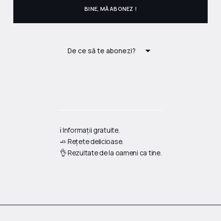
De ce să te abonezi?
ℹ️ Informații gratuite.
🧈 Rețete delicioase.
👌 Rezultate de la oameni ca tine.