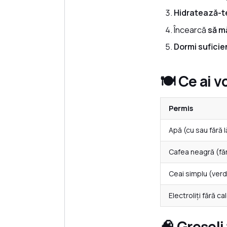
Hidratează-t
Încearcă
să m
Dormi suficie
🍽️ Ce ai 
Permis
Apă (cu sau fără 
Cafea neagră (făr
Ceai simplu (verd
Electroliți fără ca
🧠 Greșeli