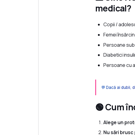
medical?
Copii / adoles
Femei însărci
Persoane subp
Diabetici insu
Persoane cu a
💬 Dacă ai dubii, 
🟢 Cum în
Alege un prot
Nu sări brus