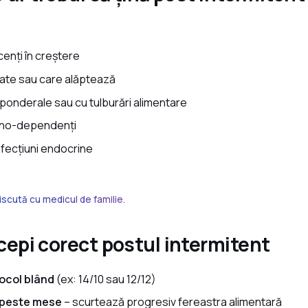
cenți în creștere
nate sau care alăptează
onderale sau cu tulburări alimentare
lino-dependenți
fecțiuni endocrine
discută cu medicul de familie.
cepi corect postul intermitent
ocol blând
(ex: 14/10 sau 12/12)
c peste mese
– scurtează progresiv fereastra alimentară