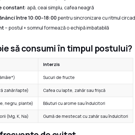
e constant
: apă, ceai simplu, cafea neagră
ănânci între 10:00–18:00
pentru sincronizare cu ritmul circa
nt
– postul + somnul formează o echipă imbatabilă
voie să consumi în timpul postului?
Interzis
lămâie*)
Sucuri de fructe
ă zahăr/lapte)
Cafea cu lapte, zahăr sau frișcă
e, negru, plante)
Băuturi cu arome sau îndulcitori
lorii (Mg, K, Na)
Gumă de mestecat cu zahăr sau îndulcitori
 frecvente de evitat