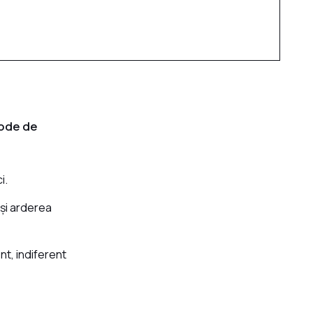
tode de
i.
 și arderea
nt, indiferent