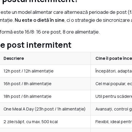
 este un model alimentar care alternează perioade de post (fă
ntație.
Nu este o dietă în sine
, ci o strategie de sincronizare
ormă este 16/8: 16 ore post, 8 ore alimentație.
de post intermitent
Descriere
Cine îl poate înc
12h post / 12h alimentație
Începători, adapta
16h post / 8h alimentație
Cel mai popular, ec
18h post / 6h alimentație
Util pentru scăder
One Meal A Day (23h post / 1h alimentație)
Avansați, control g
2 zile/săpt. cu max. 500 kcal
Flexibil, ideal pent