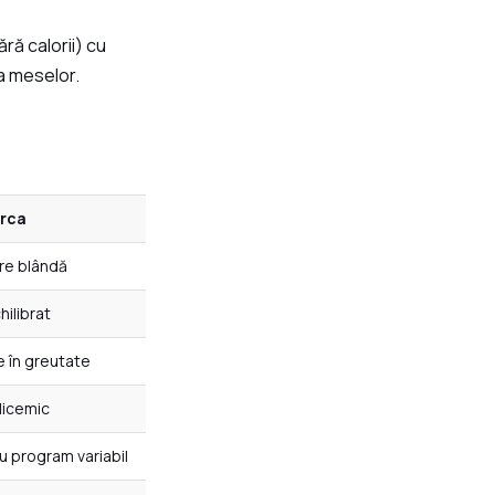
ră calorii) cu
 a meselor.
erca
re blândă
hilibrat
e în greutate
licemic
ru program variabil