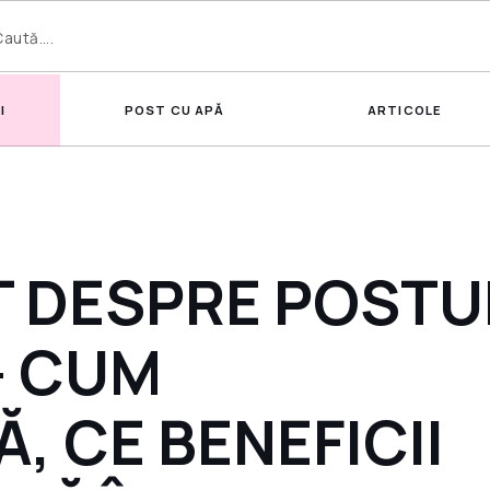
I
POST CU APĂ
ARTICOLE
T DESPRE POSTU
– CUM
, CE BENEFICII