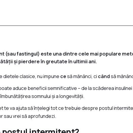
nt (sau fastingul) este una dintre cele mai populare me
tății și pierdere în greutate în ultimii ani.
 dietele clasice, nu impune
ce
să mănânci, ci
când
să mănânc
poate aduce beneficii semnificative – de la scăderea insulinei
 îmbunătățirea somnului și a longevității.
 te va ajuta să înțelegi tot ce trebuie despre postul intermite
r sau vrei să aprofundezi.
e postul intermitent?