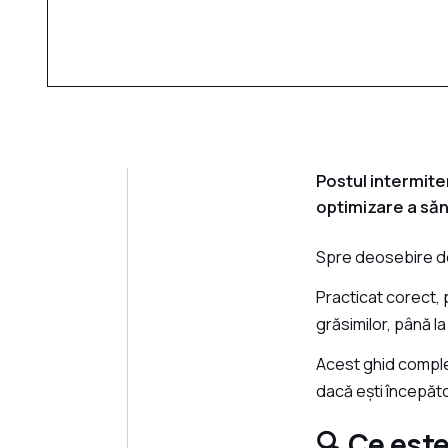
Postul intermite
optimizare a sănă
Spre deosebire de
Practicat corect, 
grăsimilor, până la
Acest ghid complet
dacă ești începăto
🔍 Ce est