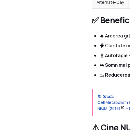
Alternate-Day
✅ Benefici
🔥
Arderea gră
🧠
Claritate 
🧬
Autofagie
–
🛌
Somn mai 
📉
Reducerea 
📚
Studii
:
Cell Metabolism 
NEJM (2019)
– 
⚠️ Cine NU