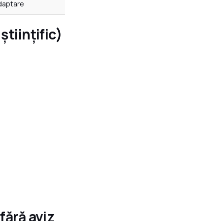
adaptare
științific)
fără aviz