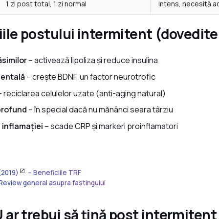
1 zi post total, 1 zi normal
Intens, necesită 
ile postului intermitent (dovedite 
similor
– activează lipoliza și reduce insulina
mentală
– crește BDNF, un factor neurotrofic
 reciclarea celulelor uzate (anti-aging natural)
profund
– în special dacă nu mănânci seara târziu
inflamației
– scade CRP și markeri proinflamatori
(2019)
– Beneficiile TRF
Review general asupra fastingului
 ar trebui să țină post intermitent 