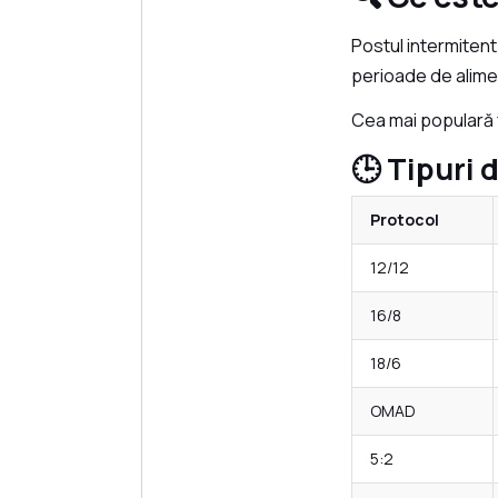
Postul intermitent
perioade de alime
Cea mai populară f
🕒 Tipuri 
Protocol
12/12
16/8
18/6
OMAD
5:2