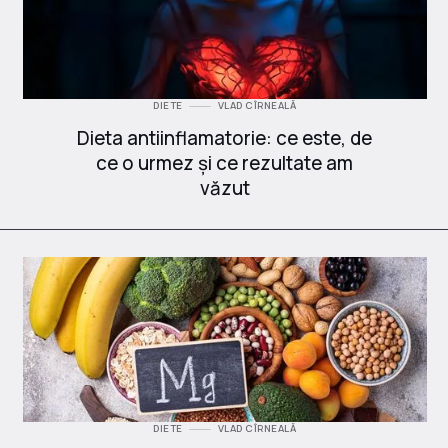
DIETE
VLAD CÎRNEALĂ
Dieta antiinflamatorie: ce este, de
ce o urmez și ce rezultate am
văzut
DIETE
VLAD CÎRNEALĂ