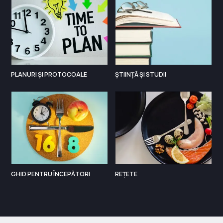
PLANURI ȘI PROTOCOALE
ȘTIINȚĂ ȘI STUDII
GHID PENTRU ÎNCEPĂTORI
REȚETE