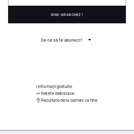
De ce să te abonezi?
ℹ️ Informații gratuite.
🧈 Rețete delicioase.
👌 Rezultate de la oameni ca tine.