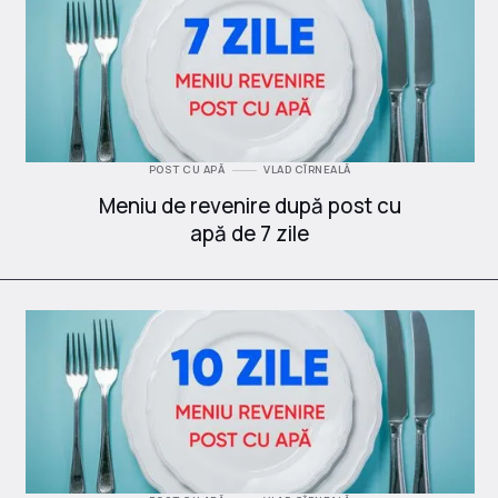
POST CU APĂ
VLAD CÎRNEALĂ
Meniu de revenire după post cu
apă de 7 zile