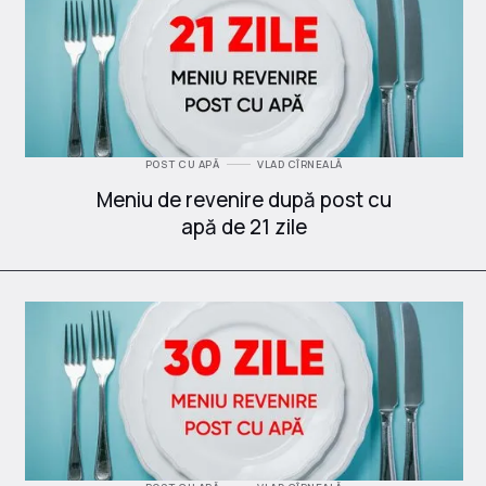
POST CU APĂ
VLAD CÎRNEALĂ
Meniu de revenire după post cu
apă de 21 zile