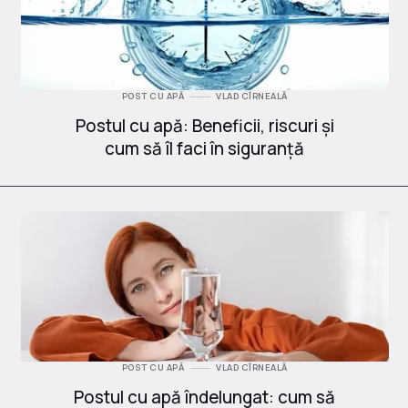
POST CU APĂ
VLAD CÎRNEALĂ
Postul cu apă: Beneficii, riscuri și
cum să îl faci în siguranță
POST CU APĂ
VLAD CÎRNEALĂ
Postul cu apă îndelungat: cum să