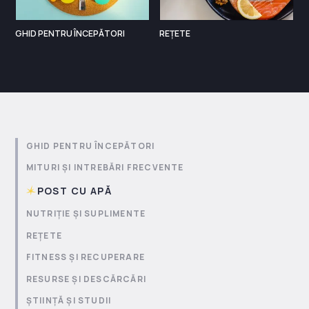
GHID PENTRU ÎNCEPĂTORI
REȚETE
GHID PENTRU ÎNCEPĂTORI
MITURI ȘI INTREBĂRI FRECVENTE
POST CU APĂ
NUTRIȚIE ȘI SUPLIMENTE
REȚETE
FITNESS ȘI RECUPERARE
RESURSE ȘI DESCĂRCĂRI
ȘTIINȚĂ ȘI STUDII