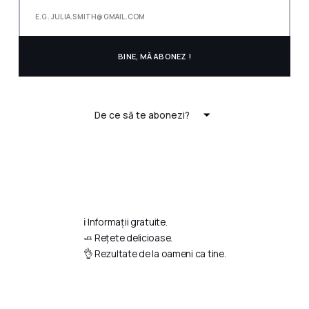
De ce să te abonezi?
ℹ️ Informații gratuite.
🧈 Rețete delicioase.
👌 Rezultate de la oameni ca tine.