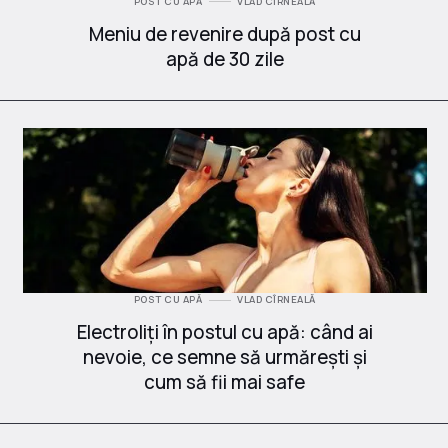
POST CU APĂ
VLAD CÎRNEALĂ
Meniu de revenire după post cu
apă de 30 zile
POST CU APĂ
VLAD CÎRNEALĂ
Electroliți în postul cu apă: când ai
nevoie, ce semne să urmărești și
cum să fii mai safe