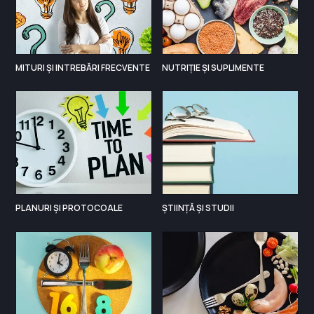
MITURI ȘI INTREBĂRI FRECVENTE
NUTRIȚIE ȘI SUPLIMENTE
PLANURI ȘI PROTOCOALE
ȘTIINȚĂ ȘI STUDII