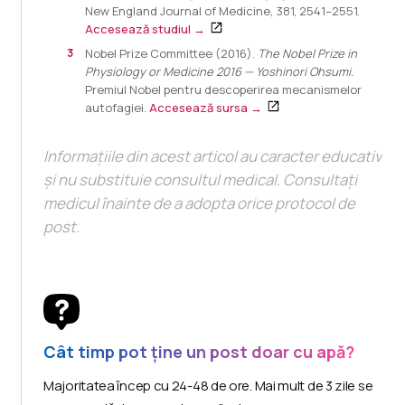
New England Journal of Medicine, 381, 2541–2551.
Accesează studiul →
Nobel Prize Committee (2016).
The Nobel Prize in
Physiology or Medicine 2016 — Yoshinori Ohsumi.
Premiul Nobel pentru descoperirea mecanismelor
autofagiei.
Accesează sursa →
Informațiile din acest articol au caracter educativ
și nu substituie consultul medical. Consultați
medicul înainte de a adopta orice protocol de
post.
Cât timp pot ține un post doar cu apă?
Majoritatea încep cu 24-48 de ore. Mai mult de 3 zile se