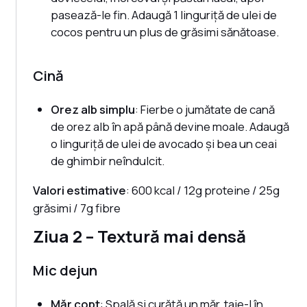
pasează-le fin. Adaugă 1 linguriță de ulei de
cocos pentru un plus de grăsimi sănătoase.
Cină
Orez alb simplu
: Fierbe o jumătate de cană
de orez alb în apă până devine moale. Adaugă
o linguriță de ulei de avocado și bea un ceai
de ghimbir neîndulcit.
Valori estimative
: 600 kcal / 12g proteine / 25g
grăsimi / 7g fibre
Ziua 2 – Textură mai densă
Mic dejun
Măr copt
: Spală și curăță un măr, taie-l în