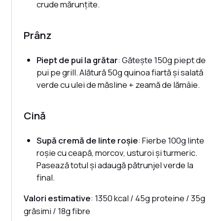
crude mărunțite.
Prânz
Piept de pui la grătar
: Gătește 150g piept de
pui pe grill. Alătură 50g quinoa fiartă și salată
verde cu ulei de măsline + zeamă de lămâie.
Cină
Supă cremă de linte roșie
: Fierbe 100g linte
roșie cu ceapă, morcov, usturoi și turmeric.
Pasează totul și adaugă pătrunjel verde la
final.
Valori estimative
: 1350 kcal / 45g proteine / 35g
grăsimi / 18g fibre