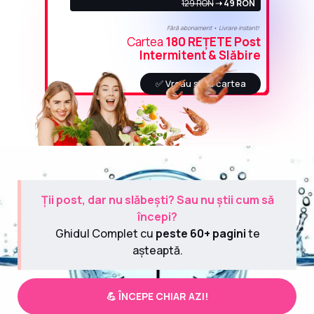
129 RON
➝ 49 RON
Fără abonament • Livrare instant!
Cartea
180 REȚETE Post
Intermitent & Slăbire
✅ Vreau și eu cartea
Ții post, dar nu slăbești? Sau nu știi cum să
începi?
Ghidul Complet cu
peste 60+ pagini
te
așteaptă.
💪 ÎNCEPE CHIAR AZI!