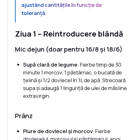
ajustând cantitățile în funcție de
toleranță.
Ziua 1 – Reintroducere blândă
Mic dejun (doar pentru 16/8 și 18/6)
Supă clară de legume
: Fierbe timp de 30
minute 1 morcov, 1 păstârnac, o bucată de
țelină și 1/2 dovlecel în 1L de apă. Strecoară
supa și adaugă 1 linguriță de ulei de măsline
extravirgin.
Prânz
Piure de dovlecel și morcov
: Fierbe
dovlecelul, morcovul și păstârnacul, apoi