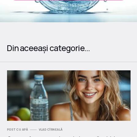
Fără să numeri calorii. Fără diete restrictive.
Din aceeași categorie...
POST CU APĂ
VLAD CÎRNEALĂ