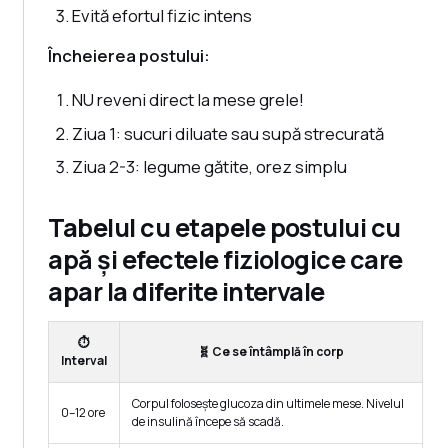
Evită efortul fizic intens
Încheierea postului:
NU reveni direct la mese grele!
Ziua 1: sucuri diluate sau supă strecurată
Ziua 2-3: legume gătite, orez simplu
Tabelul cu etapele postului cu
apă și efectele fiziologice care
apar la diferite intervale
⏱️
🧬 Ce se întâmplă în corp
Interval
Corpul folosește glucoza din ultimele mese. Nivelul
0–12 ore
de insulină începe să scadă.