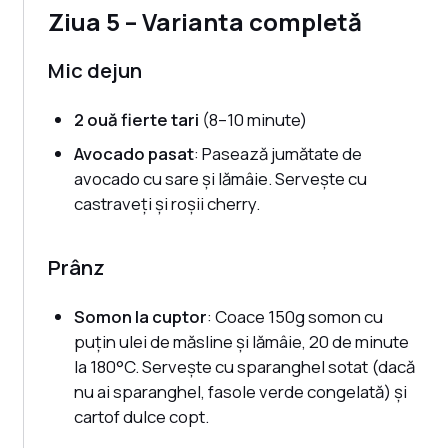
Ziua 5 – Varianta completă
Mic dejun
2 ouă fierte tari
(8–10 minute)
Avocado pasat
: Pasează jumătate de
avocado cu sare și lămâie. Servește cu
castraveți și roșii cherry.
Prânz
Somon la cuptor
: Coace 150g somon cu
puțin ulei de măsline și lămâie, 20 de minute
la 180°C. Servește cu sparanghel sotat (dacă
nu ai sparanghel, fasole verde congelată) și
cartof dulce copt.