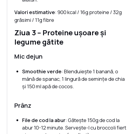
Valori estimative
: 900 kcal / 16g proteine / 32g
grăsimi / 11g fibre
Ziua 3 – Proteine ușoare și
legume gătite
Mic dejun
Smoothie verde
: Blenduiește 1 banană, o
mână de spanac, 1 lingură de semințe de chia
și 150 ml apă de cocos.
Prânz
File de cod la abur
: Gătește 150g de cod la
abur 10-12 minute. Servește-l cu broccoli fiert