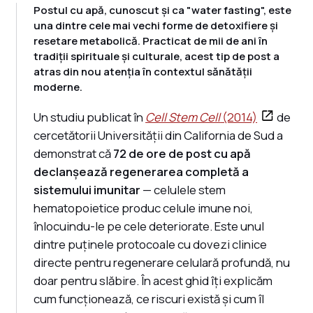
Postul cu apă, cunoscut și ca "water fasting", este
una dintre cele mai vechi forme de detoxifiere și
resetare metabolică. Practicat de mii de ani în
tradiții spirituale și culturale, acest tip de post a
atras din nou atenția în contextul sănătății
moderne.
Un studiu publicat în
Cell Stem Cell
(2014)
de
cercetătorii Universității din California de Sud a
demonstrat că
72 de ore de post cu apă
declanșează regenerarea completă a
sistemului imunitar
— celulele stem
hematopoietice produc celule imune noi,
înlocuindu-le pe cele deteriorate. Este unul
dintre puținele protocoale cu dovezi clinice
directe pentru regenerare celulară profundă, nu
doar pentru slăbire. În acest ghid îți explicăm
cum funcționează, ce riscuri există și cum îl