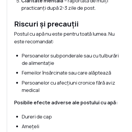
Claritate mentală
– raportată de mulți
practicanți după 2-3 zile de post.
Riscuri și precauții
Postul cu apă nu este pentru toată lumea. Nu
este recomandat:
Persoanelor subponderale sau cu tulburări
de alimentație
Femeilor însărcinate sau care alăptează
Persoanelor cu afecțiuni cronice fără aviz
medical
Posibile efecte adverse ale postului cu apă:
Dureri de cap
Amețeli