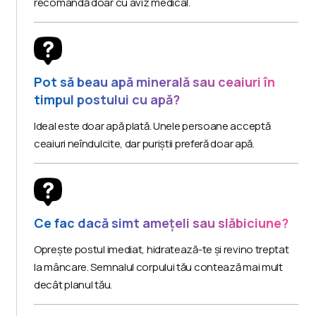
recomandă doar cu aviz medical.
Pot să beau apă minerală sau ceaiuri în
timpul postului cu apă?
Ideal este doar apă plată. Unele persoane acceptă
ceaiuri neîndulcite, dar puriștii preferă doar apă.
Ce fac dacă simt amețeli sau slăbiciune?
Oprește postul imediat, hidratează-te și revino treptat
la mâncare. Semnalul corpului tău contează mai mult
decât planul tău.