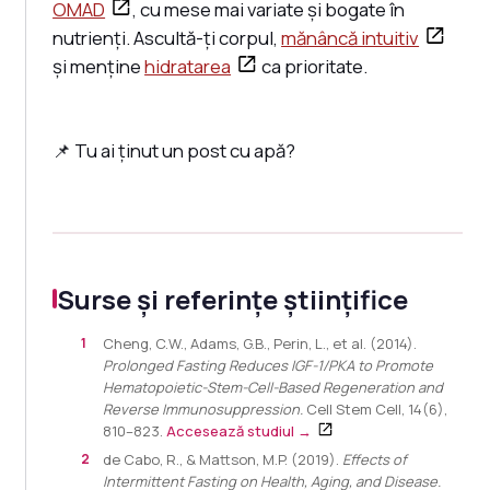
OMAD
, cu mese mai variate și bogate în
nutrienți. Ascultă-ți corpul,
mănâncă intuitiv
și menține
hidratarea
ca prioritate.
📌 Tu ai ținut un post cu apă?
Surse și referințe științifice
Cheng, C.W., Adams, G.B., Perin, L., et al. (2014).
Prolonged Fasting Reduces IGF-1/PKA to Promote
Hematopoietic-Stem-Cell-Based Regeneration and
Reverse Immunosuppression.
Cell Stem Cell, 14(6),
810–823.
Accesează studiul →
de Cabo, R., & Mattson, M.P. (2019).
Effects of
Intermittent Fasting on Health, Aging, and Disease.