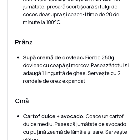
jumătate, presară scorțișoară și fulgi de
cocos deasupra și coace-l timp de 20 de
minute la 180°C.
Prânz
Supă cremă de dovleac
: Fierbe 250g
dovleac cu ceapă și morcov. Pasează totul și
adaugă 1 linguriță de ghee. Servește cu 2
rondele de orez expandat.
Cină
Cartof dulce + avocado
: Coace un cartof
dulce mediu. Pasează jumătate de avocado
cu puțină zeamă de lămâie și sare. Servește
alături.