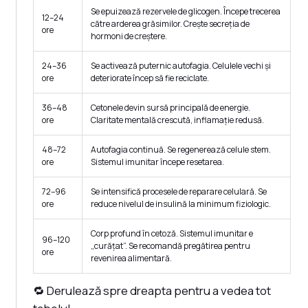
Se epuizează rezervele de glicogen. Începe trecerea
12–24
către arderea grăsimilor. Crește secreția de
ore
hormoni de creștere.
24–36
Se activează puternic autofagia. Celulele vechi și
ore
deteriorate încep să fie reciclate.
36–48
Cetonele devin sursă principală de energie.
ore
Claritate mentală crescută, inflamație redusă.
48–72
Autofagia continuă. Se regenerează celule stem.
ore
Sistemul imunitar începe resetarea.
72–96
Se intensifică procesele de reparare celulară. Se
ore
reduce nivelul de insulină la minimum fiziologic.
Corp profund în cetoză. Sistemul imunitar e
96–120
„curățat”. Se recomandă pregătirea pentru
ore
revenirea alimentară.
🔁 Derulează spre dreapta pentru a vedea tot