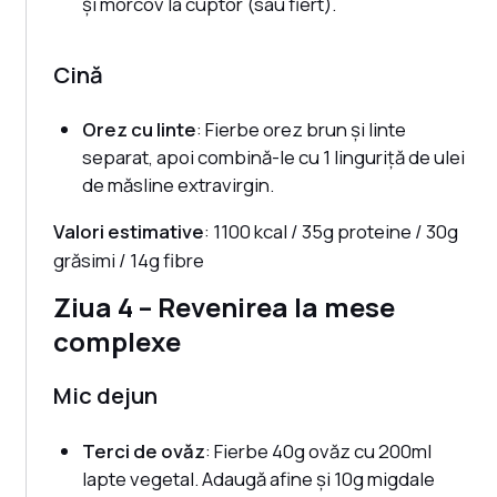
și morcov la cuptor (sau fiert).
Cină
Orez cu linte
: Fierbe orez brun și linte
separat, apoi combină-le cu 1 linguriță de ulei
de măsline extravirgin.
Valori estimative
: 1100 kcal / 35g proteine / 30g
grăsimi / 14g fibre
Ziua 4 – Revenirea la mese
complexe
Mic dejun
Terci de ovăz
: Fierbe 40g ovăz cu 200ml
lapte vegetal. Adaugă afine și 10g migdale