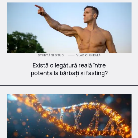
ȘTIINȚĂ ȘI STUDII
VLAD CÎRNEALĂ
Există o legătură reală între
potența la bărbați și fasting?