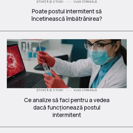
ȘTIINȚĂ ȘI STUDII
VLAD CÎRNEALĂ
Poate postul intermitent să
încetinească îmbătrânirea?
ȘTIINȚĂ ȘI STUDII
VLAD CÎRNEALĂ
Ce analize să faci pentru a vedea
dacă funcționează postul
intermitent