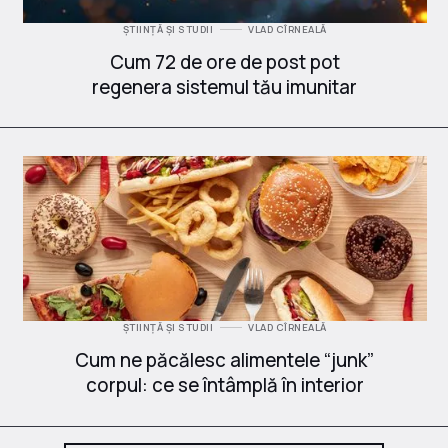
ȘTIINȚĂ ȘI STUDII
VLAD CÎRNEALĂ
Cum 72 de ore de post pot
regenera sistemul tău imunitar
ȘTIINȚĂ ȘI STUDII
VLAD CÎRNEALĂ
Cum ne păcălesc alimentele “junk”
corpul: ce se întâmplă în interior