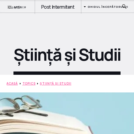
Post Intermitent
GHIDUL ÎNCEPĂTORULUI
MENIU
Știință și Studii
ACASĂ
TOPICS
ȘTIINȚĂ ȘI STUDII