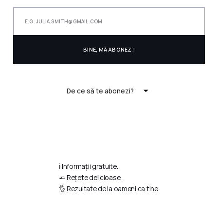
De ce să te abonezi?
ℹ️ Informații gratuite.
🧈 Rețete delicioase.
👌 Rezultate de la oameni ca tine.