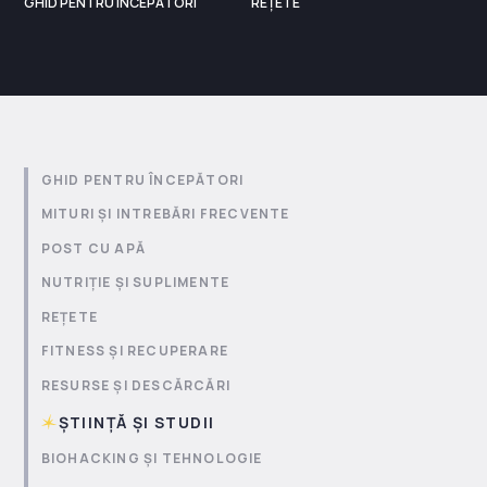
GHID PENTRU ÎNCEPĂTORI
REȚETE
GHID PENTRU ÎNCEPĂTORI
MITURI ȘI INTREBĂRI FRECVENTE
POST CU APĂ
NUTRIȚIE ȘI SUPLIMENTE
REȚETE
FITNESS ȘI RECUPERARE
RESURSE ȘI DESCĂRCĂRI
ȘTIINȚĂ ȘI STUDII
BIOHACKING ȘI TEHNOLOGIE