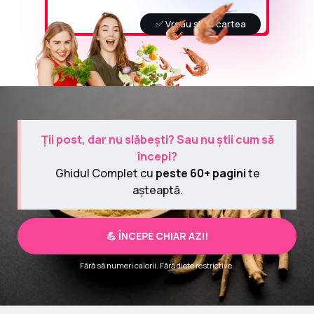
✅ Vreau și eu cartea
Ții post, dar nu slăbești? Sau nu știi cum să
începi?
Ghidul Complet cu
peste 60+ pagini
te
așteaptă.
💪 ÎNCEPE CHIAR AZI!
Fără să numeri calorii. Fără diete restrictive.