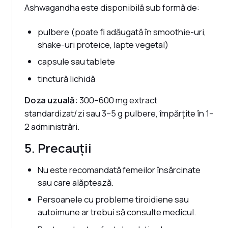
Ashwagandha este disponibilă sub formă de:
pulbere (poate fi adăugată în smoothie-uri,
shake-uri proteice, lapte vegetal)
capsule sau tablete
tinctură lichidă
Doza uzuală:
300–600 mg extract
standardizat/zi sau 3–5 g pulbere, împărțite în 1–
2 administrări.
5. Precauții
Nu este recomandată femeilor însărcinate
sau care alăptează.
Persoanele cu probleme tiroidiene sau
autoimune ar trebui să consulte medicul.