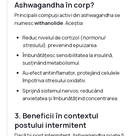
Ashwagandha în corp?
Principalii compuși activi din ashwagandha se
numesc
withanolide
. Aceștia:
Reduc nivelul de cortizol (
hormonul
stresului
), prevenind epuizarea.
Îmbunătățesc sensibilitatea la insulină,
susținând metabolismul.
Au efect antiinflamator, protejând celulele
împotriva stresului oxidativ.
Sprijină sistemul nervos, reducând
anxietatea și îmbunătățind concentrarea.
3. Beneficii în contextul
postului intermitent
Dacă ții post intermitent, Ashwagandha poate fi