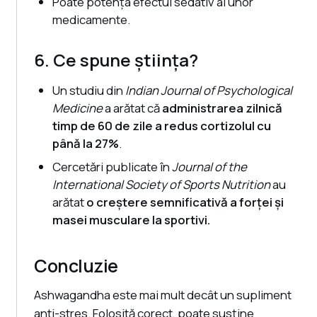
Poate potența efectul sedativ al unor
medicamente.
6. Ce spune știința?
Un studiu din
Indian Journal of Psychological
Medicine
a arătat că
administrarea zilnică
timp de 60 de zile a redus cortizolul cu
până la 27%
.
Cercetări publicate în
Journal of the
International Society of Sports Nutrition
au
arătat
o creștere semnificativă a forței și
masei musculare la sportivi.
Concluzie
Ashwagandha este mai mult decât un supliment
anti-stres. Folosită corect, poate susține