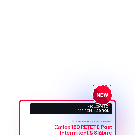
Reducere azi:
129 RON
➝ 49 RON
Fără abonament • Livrare instant!
Cartea
180 REȚETE Post
Intermitent & Slăbire