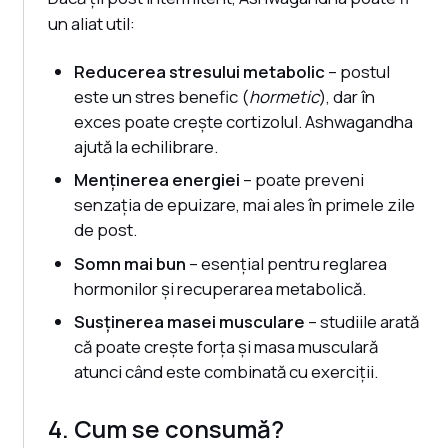
un aliat util:
Reducerea stresului metabolic
– postul
este un stres benefic (
hormetic
), dar în
exces poate crește cortizolul. Ashwagandha
ajută la echilibrare.
Menținerea energiei
– poate preveni
senzația de epuizare, mai ales în primele zile
de post.
Somn mai bun
– esențial pentru reglarea
hormonilor și recuperarea metabolică.
Susținerea masei musculare
– studiile arată
că poate crește forța și masa musculară
atunci când este combinată cu exerciții.
4. Cum se consumă?