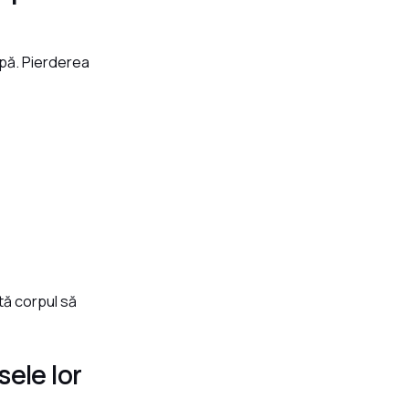
 apă. Pierderea
tă corpul să
sele lor