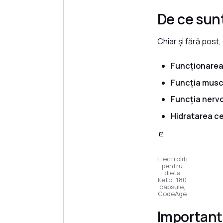
De ce sunt
Chiar și fără post, 
Funcționarea 
Funcția musc
Funcția nerv
Hidratarea ce
Electroliti
pentru
dieta
keto, 180
capsule,
CodeAge
Importanța