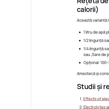
Rețetă de
calorii)
Această variantă n
1 litru de apă 
1/2 linguriță 
1/4 linguriță 
sau „Sare de p
Opțional: 100–
Amestecă și consu
Studii și 
Effects of ele
Electrolytes 