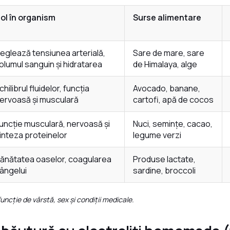
ol în organism
Surse alimentare
eglează tensiunea arterială,
Sare de mare, sare
olumul sanguin și hidratarea
de Himalaya, alge
chilibrul fluidelor, funcția
Avocado, banane,
ervoasă și musculară
cartofi, apă de cocos
uncție musculară, nervoasă și
Nuci, semințe, cacao,
inteza proteinelor
legume verzi
ănătatea oaselor, coagularea
Produse lactate,
ângelui
sardine, broccoli
 funcție de vârstă, sex și condiții medicale.