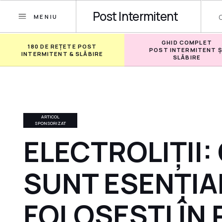
Post Intermitent
MENIU
GHID COMPLET
180 DE REȚETE POST
POST INTERMITENT Ș
INTERMITENT & SLĂBIRE
SLĂBIRE
ARTICOL
SPONSORIZAT
ELECTROLIȚII:
SUNT ESENȚIALI
FOLOSEȘTI ÎN