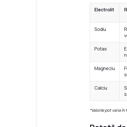
Electrolit
R
Sodiu
R
v
Potas
E
n
Magneziu
F
s
Calciu
S
s
*Valorile pot varia în