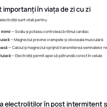
 importanți în viața de zi cu zi
electroliții sunt vitali pentru:
inimii
— Sodiu și potasiu controlează ritmul cardiac.
ulară
— Magneziul previne crampele și oboseala musculară.
oasă
— Calciul și magneziul sprijină transmiterea semnalelor 
lulară
— Electroliții permit apei să pătrundă corect în celule.
 electroliților în post intermitent ș