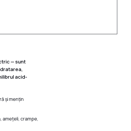
ctric — sunt
idratarea,
librul acid-
ră și mențin
 amețeli, crampe,