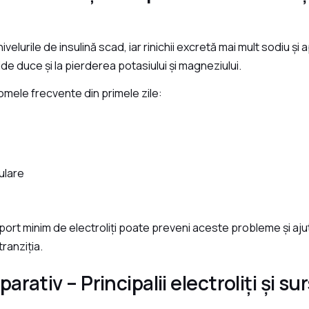
 nivelurile de insulină scad, iar rinichii excretă mai mult sodiu și
ide duce și la pierderea potasiului și magneziului.
mele frecvente din primele zile:
lare
ort minim de electroliți poate preveni aceste probleme și aju
ranziția.
rativ – Principalii electroliți și sur