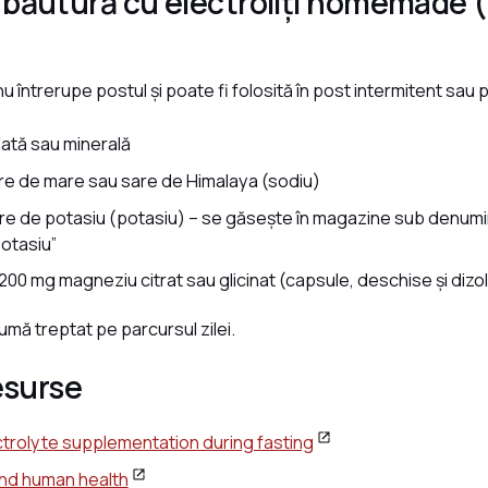
 băutură cu electroliți homemade (
u întrerupe postul și poate fi folosită în post intermitent sau 
plată sau minerală
sare de mare sau sare de Himalaya (sodiu)
sare de potasiu (potasiu) – se găsește în magazine sub denumi
otasiu”
200 mg magneziu citrat sau glicinat (capsule, deschise și dizol
mă treptat pe parcursul zilei.
resurse
ctrolyte supplementation during fasting
and human health