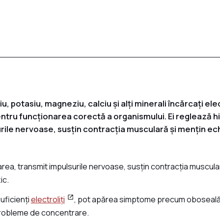
diu, potasiu, magneziu, calciu și alți minerali încărcați ele
entru funcționarea corectă a organismului. Ei reglează h
rile nervoase, susțin contracția musculară și mențin echi
area, transmit impulsurile nervoase, susțin contracția muscula
ic.
uficienți
electroliți
, pot apărea simptome precum oboseală,
r probleme de concentrare.