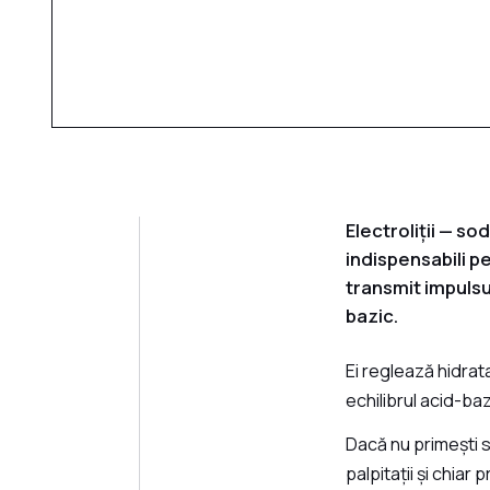
Electroliții — so
indispensabili p
transmit impulsu
bazic.
Ei reglează hidrat
echilibrul acid-baz
Dacă nu primești s
palpitații și chia