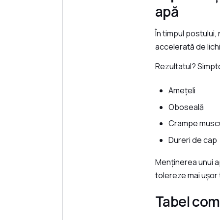
apă
În timpul postului,
accelerată de lich
Rezultatul? Simpto
Amețeli
Oboseală
Crampe muscu
Dureri de cap
Menținerea unui ap
tolereze mai ușor t
Tabel compa