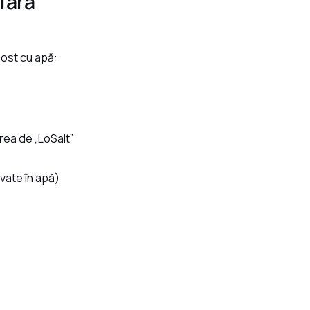
fără
post cu apă:
rea de „LoSalt”
vate în apă)