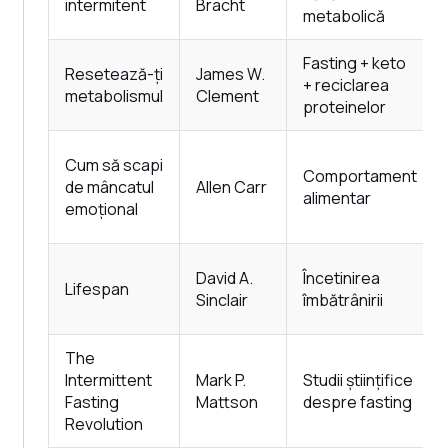
intermitent
Bracht
metabolică
Fasting + keto
Resetează-ți
James W.
+ reciclarea
metabolismul
Clement
proteinelor
Cum să scapi
Comportament
de mâncatul
Allen Carr
alimentar
emoțional
David A.
Încetinirea
Lifespan
Sinclair
îmbătrânirii
The
Intermittent
Mark P.
Studii științifice
Fasting
Mattson
despre fasting
Revolution