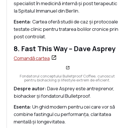
specialist în medicină internă și post terapeutic
la Spitalul Immanuel din Berlin.
Esenta:
Cartea oferă studii de caz și protocoale
testate clinic pentru tratarea bolilor cronice prin
post controlat.
8. Fast This Way – Dave Asprey
Comandă cartea
Fondatorul conceptului Bulletproof Coffee, cunoscut
pentru biohacking și lifestyle extrem de eficient.
Despre autor:
Dave Asprey este antreprenor,
biohacker și fondatorul Bulletproof.
Esenta:
Un ghid modern pentru cei care vor să
combine fastingul cu performanța, claritatea
mentală și longevitatea.