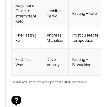
Beginner's
Guide to
Jennifer
Fasting + keto
Intermittent
Perillo
Keto
The Fasting
Andreas
Post cu efecte
Fix
Michalsen
terapeutice
Fast This
Dave
Fasting +
Way
Asprey
Biohacking
Derulează spre dreapta pentru a 👁️👁️ tot tabelul