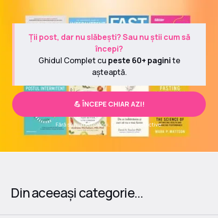
Ții post, dar nu slăbești? Sau nu știi cum să
începi?
Ghidul Complet cu
peste 60+ pagini
te
așteaptă.
💪 ÎNCEPE CHIAR AZI!
Fără să numeri calorii. Fără diete restrictive.
Din aceeași categorie...