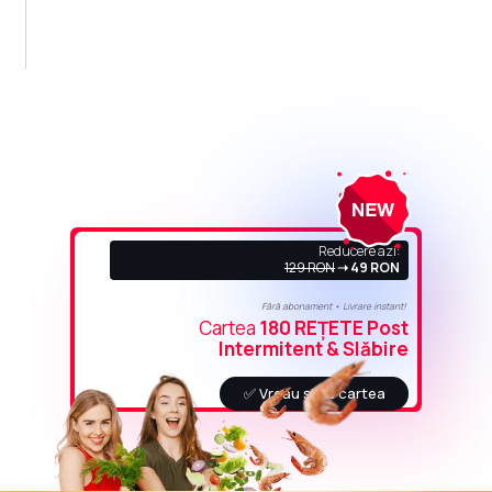
Reducere azi:
129 RON
➝ 49 RON
Fără abonament • Livrare instant!
Cartea
180 REȚETE Post
Intermitent & Slăbire
✅ Vreau și eu cartea