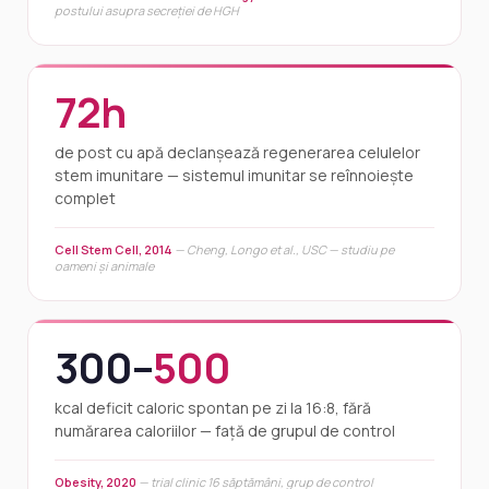
postului asupra secreției de HGH
72h
de post cu apă declanșează regenerarea celulelor
stem imunitare — sistemul imunitar se reînnoiește
complet
Cell Stem Cell, 2014
— Cheng, Longo et al., USC — studiu pe
oameni și animale
300–
500
kcal deficit caloric spontan pe zi la 16:8, fără
numărarea caloriilor — față de grupul de control
Obesity, 2020
— trial clinic 16 săptămâni, grup de control