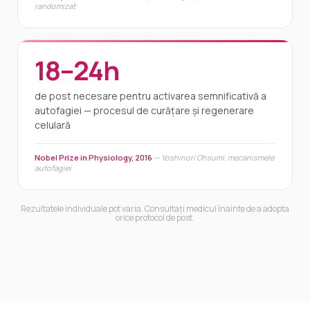
randomizat
18–24h
de post necesare pentru activarea semnificativă a
autofagiei — procesul de curățare și regenerare
celulară
Nobel Prize in Physiology, 2016
— Yoshinori Ohsumi, mecanismele
autofagiei
Rezultatele individuale pot varia. Consultați medicul înainte de a adopta
orice protocol de post.