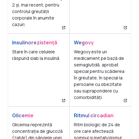
2 și, mai recent, pentru
controlul greutății
corporale în anumite
cazuri.
Insulinorezistență
Wegovy
Stare în care celulele
Wegovy este un
răspund slab la insulină.
medicament pe bază de
semaglutidă, aprobat
special pentru scăderea
în greutate, în special la
persoane cu obezitate
sau suprapondere cu
comorbidități.
Glicemie
Ritmul circadian
Glicemia reprezintă
Ritm biologic de 24 de
concentrația de glucoză
ore care afectează
(zahăr) din sângele unei
somnul și metabolismul.