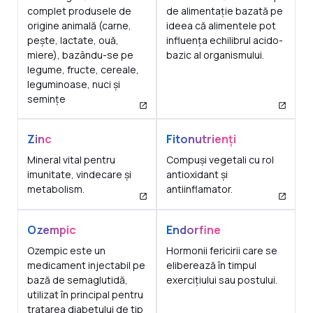
complet produsele de
de alimentație bazată pe
origine animală (carne,
ideea că alimentele pot
pește, lactate, ouă,
influența echilibrul acido-
miere), bazându-se pe
bazic al organismului.
legume, fructe, cereale,
leguminoase, nuci și
semințe
Zinc
Fitonutrienți
Mineral vital pentru
Compuși vegetali cu rol
imunitate, vindecare și
antioxidant și
metabolism.
antiinflamator.
Ozempic
Endorfine
Ozempic este un
Hormonii fericirii care se
medicament injectabil pe
eliberează în timpul
bază de semaglutidă,
exercițiului sau postului.
utilizat în principal pentru
tratarea diabetului de tip