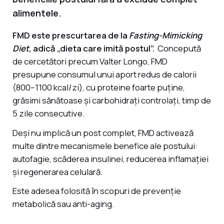
alimentele.
FMD este prescurtarea de la
Fasting-Mimicking
Diet
, adică „dieta care imită postul”.
Concepută
de cercetători precum Valter Longo, FMD
presupune consumul unui aport redus de calorii
(800–1100 kcal/zi), cu proteine foarte puține,
grăsimi sănătoase și carbohidrați controlați, timp de
5 zile consecutive.
Deși nu implică un post complet, FMD activează
multe dintre mecanismele benefice ale postului:
autofagie, scăderea insulinei, reducerea inflamației
și regenerarea celulară.
Este adesea folosită în scopuri de prevenție
metabolică sau anti-aging.