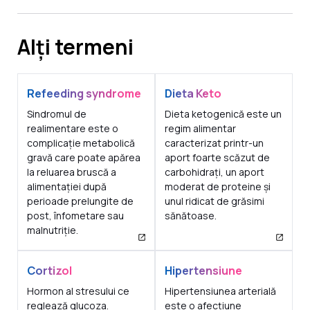
Alți termeni
Refeeding syndrome
Dieta Keto
Sindromul de
Dieta ketogenică este un
realimentare este o
regim alimentar
complicație metabolică
caracterizat printr-un
gravă care poate apărea
aport foarte scăzut de
la reluarea bruscă a
carbohidrați, un aport
alimentației după
moderat de proteine și
perioade prelungite de
unul ridicat de grăsimi
post, înfometare sau
sănătoase.
malnutriție.
Cortizol
Hipertensiune
Hormon al stresului ce
Hipertensiunea arterială
reglează glucoza.
este o afecțiune