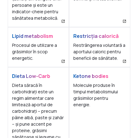
persoane și este un
indicator-cheie pentru
sănătatea metabolică.
Lipid metabolism
Restricția calorică
Procesul de utilizare a
Restrângerea voluntară a
grăsimilor în scop
aportului caloric pentru
energetic.
beneficii de sănătate.
Dieta Low-Carb
Ketone bodies
Dieta săracă în
Molecule produse în
carbohidrați este un
timpul metabolismului
regim alimentar care
grăsimilor pentru
limitează aportul de
energie.
carbohidrați – precum
pâine albă, paste și zahăr
– și pune accent pe
proteine, grăsimi
sănătoase și legume cu