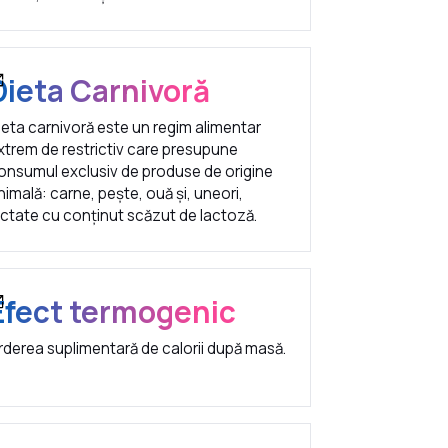
Dieta Carnivoră
ieta carnivoră este un regim alimentar
xtrem de restrictiv care presupune
onsumul exclusiv de produse de origine
nimală: carne, pește, ouă și, uneori,
actate cu conținut scăzut de lactoză.
Efect termogenic
rderea suplimentară de calorii după masă.