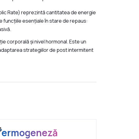
ic Rate) reprezintă cantitatea de energie
 funcțiile esențiale în stare de repaus:
asivă.
ie corporală și nivel hormonal. Este un
în adaptarea strategiilor de post intermitent
Termogeneză