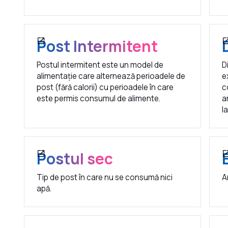
Post Intermitent
Postul intermitent este un model de
D
alimentație care alternează perioadele de
e
post (fără calorii) cu perioadele în care
c
este permis consumul de alimente.
a
l
Postul sec
Tip de post în care nu se consumă nici
A
apă.