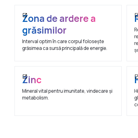
Zona de ardere a
grăsimilor
R
r
Interval optim în care corpul folosește
r
grăsimea ca sursă principală de energie.
ș
Zinc
Mineral vital pentru imunitate, vindecare și
H
metabolism.
g
c