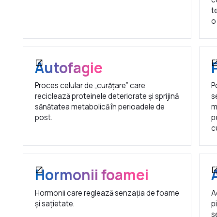
t
o
Autofagie
Proces celular de „curățare” care
P
reciclează proteinele deteriorate și sprijină
s
sănătatea metabolică în perioadele de
m
post.
p
c
Hormonii foamei
Hormonii care reglează senzația de foame
A
și sațietate.
p
s