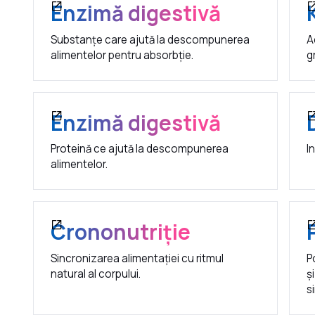
Enzimă digestivă
Substanțe care ajută la descompunerea
A
alimentelor pentru absorbție.
g
Enzimă digestivă
Proteină ce ajută la descompunerea
I
alimentelor.
Crononutriție
Sincronizarea alimentației cu ritmul
P
natural al corpului.
ș
s