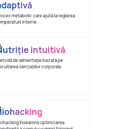
adaptivă
roces metabolic care ajută la reglarea
emperaturii interne.
Nutriție intuitivă
etodă de alimentație bazată pe
scultarea senzațiilor corporale.
Biohacking
iohacking înseamnă optimizarea
onștientă a corpului și minții folosind