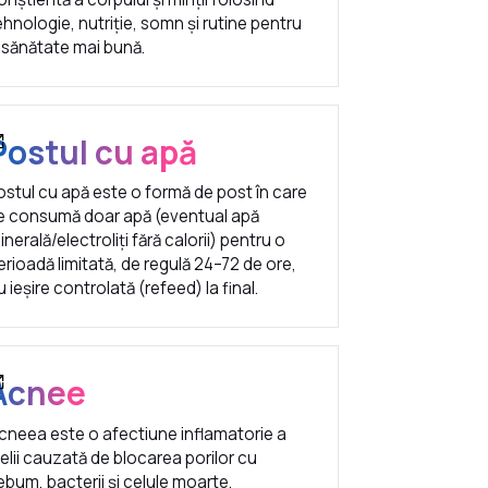
ehnologie, nutriție, somn și rutine pentru
 sănătate mai bună.
Postul cu apă
ostul cu apă este o formă de post în care
e consumă doar apă (eventual apă
inerală/electroliți fără calorii) pentru o
erioadă limitată, de regulă 24–72 de ore,
u ieșire controlată (refeed) la final.
Acnee
cneea este o afectiune inflamatorie a
ielii cauzată de blocarea porilor cu
ebum, bacterii și celule moarte.