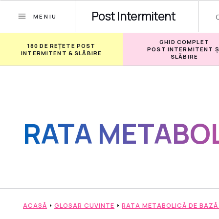
Post Intermitent
MENIU
GHID COMPLET
180 DE REȚETE POST
POST INTERMITENT Ș
INTERMITENT & SLĂBIRE
SLĂBIRE
RATA METABOL
ACASĂ
GLOSAR CUVINTE
RATA METABOLICĂ DE BAZĂ