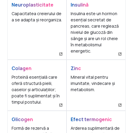
Neuroplasticitate
Insulină
Capacitatea creierului de
Insulina este un hormon
a se adapta și reorganiza.
esențial secretat de
pancreas, care reglează
nivelul de glucoză din
sânge și are un rol cheie
în metabolismul
energetic.
Colagen
Zinc
Proteină esențială care
Mineral vital pentru
oferă structură pielii,
imunitate, vindecare și
oaselor și articulațiilor;
metabolism.
poate fi suplimentat și în
timpul postului.
Glicogen
Efect termogenic
Formă de rezervă a
Arderea suplimentară de