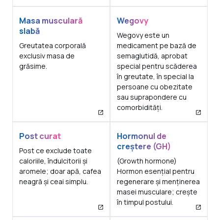
Masa musculară
Wegovy
slabă
Wegovy este un
Greutatea corporală
medicament pe bază de
exclusiv masa de
semaglutidă, aprobat
grăsime.
special pentru scăderea
în greutate, în special la
persoane cu obezitate
sau suprapondere cu
comorbidități.
Post curat
Hormonul de
creștere (GH)
Post ce exclude toate
caloriile, îndulcitorii și
(Growth hormone)
aromele; doar apă, cafea
Hormon esențial pentru
neagră și ceai simplu.
regenerare și menținerea
masei musculare; crește
în timpul postului.