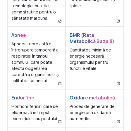
tehnologie, nutriție,
lipidic.
somn și rutine pentru o
sănătate mai bună.
Apnee
BMR (Rata
Metabolică Bazală)
Apneea reprezintă o
întrerupere temporară a
Cantitatea minimă de
respirației în timpul
energie necesară
somnului, care poate
organismului pentru
afecta oxigenarea
funcțiile vitale.
corectă a organismului și
calitatea somnului.
Endorfine
Oxidare metabolică
Hormonii fericirii care se
Proces de generare de
eliberează în timpul
energie prin oxidarea
exercițiului sau postului.
nutrienților.