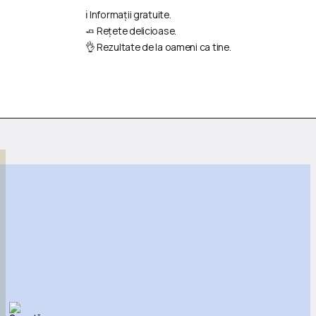
ℹ️ Informații gratuite.
🧈 Rețete delicioase.
👌 Rezultate de la oameni ca tine.