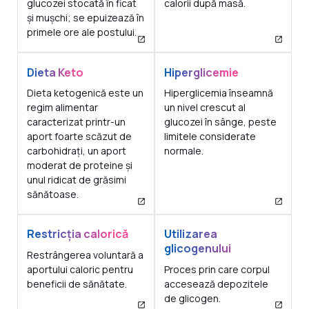
glucozei stocată în ficat
calorii după masă.
și mușchi; se epuizează în
primele ore ale postului.
Dieta Keto
Hiperglicemie
Dieta ketogenică este un
Hiperglicemia înseamnă
regim alimentar
un nivel crescut al
caracterizat printr-un
glucozei în sânge, peste
aport foarte scăzut de
limitele considerate
carbohidrați, un aport
normale.
moderat de proteine și
unul ridicat de grăsimi
sănătoase.
Restricția calorică
Utilizarea
glicogenului
Restrângerea voluntară a
aportului caloric pentru
Proces prin care corpul
beneficii de sănătate.
accesează depozitele
de glicogen.