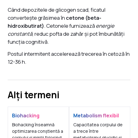
Când depozitele de glicogen scad, ficatul
convertește grăsimea în
cetone (beta-
hidroxibutirat)
. Cetonele furnizează
energie
constantă
, reduc pofta de zahăr și pot îmbunătăți
funcția cognitivă.
Postul intermitent accelerează trecerea în cetoză în
12-36 h.
Alți termeni
Biohacking
Metabolism flexibil
Biohacking înseamnă
Capacitatea corpului de
optimizarea conștientă a
a trece între
corpului și minții folosind
metabolismul glucidic și