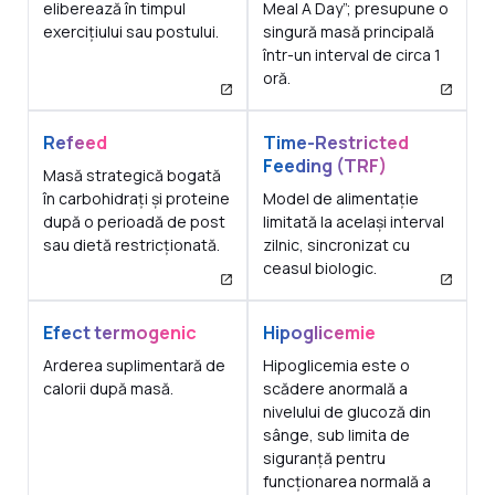
eliberează în timpul
Meal A Day”; presupune o
exercițiului sau postului.
singură masă principală
într-un interval de circa 1
oră.
Refeed
Time-Restricted
Feeding (TRF)
Masă strategică bogată
în carbohidrați și proteine
Model de alimentație
după o perioadă de post
limitată la același interval
sau dietă restricționată.
zilnic, sincronizat cu
ceasul biologic.
Efect termogenic
Hipoglicemie
Arderea suplimentară de
Hipoglicemia este o
calorii după masă.
scădere anormală a
nivelului de glucoză din
sânge, sub limita de
siguranță pentru
funcționarea normală a