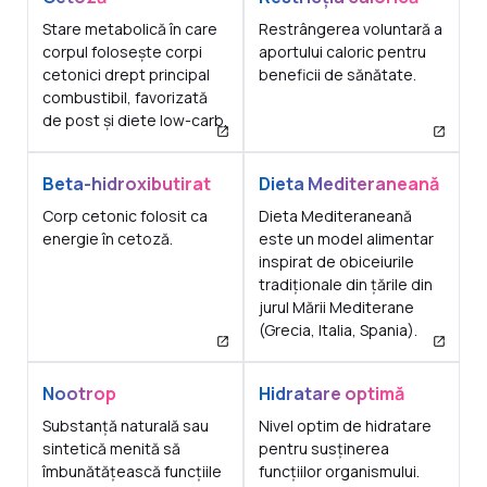
Stare metabolică în care
Restrângerea voluntară a
corpul folosește corpi
aportului caloric pentru
cetonici drept principal
beneficii de sănătate.
combustibil, favorizată
de post și diete low-carb.
Beta-hidroxibutirat
Dieta Mediteraneană
Corp cetonic folosit ca
Dieta Mediteraneană
energie în cetoză.
este un model alimentar
inspirat de obiceiurile
tradiționale din țările din
jurul Mării Mediterane
(Grecia, Italia, Spania).
Nootrop
Hidratare optimă
Substanță naturală sau
Nivel optim de hidratare
sintetică menită să
pentru susținerea
îmbunătățească funcțiile
funcțiilor organismului.