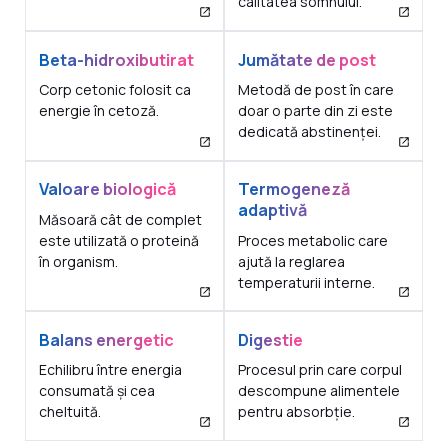
calitatea somnului.
Beta-hidroxibutirat
Jumătate de post
Corp cetonic folosit ca
Metodă de post în care
energie în cetoză.
doar o parte din zi este
dedicată abstinenței.
Valoare biologică
Termogeneză
adaptivă
Măsoară cât de complet
este utilizată o proteină
Proces metabolic care
în organism.
ajută la reglarea
temperaturii interne.
Balans energetic
Digestie
Echilibru între energia
Procesul prin care corpul
consumată și cea
descompune alimentele
cheltuită.
pentru absorbție.