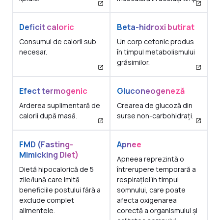
Deficit caloric
Beta-hidroxi butirat
Consumul de calorii sub
Un corp cetonic produs
necesar.
în timpul metabolismului
grăsimilor.
Efect termogenic
Gluconeogeneză
Arderea suplimentară de
Crearea de glucoză din
calorii după masă.
surse non-carbohidrați.
FMD (Fasting-
Apnee
Mimicking Diet)
Apneea reprezintă o
Dietă hipocalorică de 5
întrerupere temporară a
zile/lună care imită
respirației în timpul
beneficiile postului fără a
somnului, care poate
exclude complet
afecta oxigenarea
alimentele.
corectă a organismului și