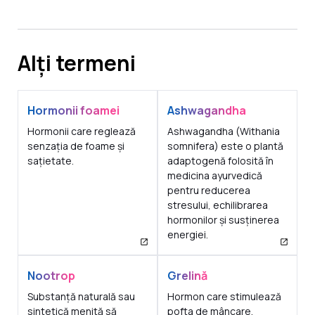
Alți termeni
Hormonii foamei
Ashwagandha
Hormonii care reglează
Ashwagandha (Withania
senzația de foame și
somnifera) este o plantă
sațietate.
adaptogenă folosită în
medicina ayurvedică
pentru reducerea
stresului, echilibrarea
hormonilor și susținerea
energiei.
Nootrop
Grelină
Substanță naturală sau
Hormon care stimulează
sintetică menită să
pofta de mâncare.