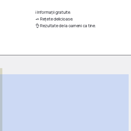
ℹ️ Informații gratuite.
🧈 Rețete delicioase.
👌 Rezultate de la oameni ca tine.