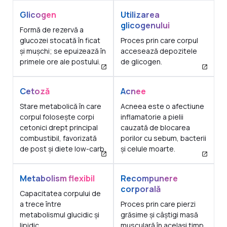
Glicogen
Utilizarea
glicogenului
Formă de rezervă a
glucozei stocată în ficat
Proces prin care corpul
și mușchi; se epuizează în
accesează depozitele
primele ore ale postului.
de glicogen.
Cetoză
Acnee
Stare metabolică în care
Acneea este o afectiune
corpul folosește corpi
inflamatorie a pielii
cetonici drept principal
cauzată de blocarea
combustibil, favorizată
porilor cu sebum, bacterii
de post și diete low-carb.
și celule moarte.
Metabolism flexibil
Recompunere
corporală
Capacitatea corpului de
a trece între
Proces prin care pierzi
metabolismul glucidic și
grăsime și câștigi masă
lipidic.
musculară în același timp.