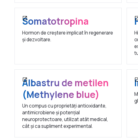
Somatotropina
Hormon de creștere implicat în regenerare
H
și dezvoltare.
o
e
t
Albastru de metilen
(Methylene blue)
M
g
Un compus cu proprietăți antioxidante,
antimicrobiene și potențial
neuroprotectoare, utilizat atât medical,
cât și ca supliment experimental.