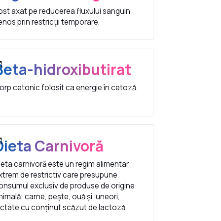
ost axat pe reducerea fluxului sanguin
enos prin restricții temporare.
Beta-hidroxibutirat
orp cetonic folosit ca energie în cetoză.
Dieta Carnivoră
ieta carnivoră este un regim alimentar
xtrem de restrictiv care presupune
onsumul exclusiv de produse de origine
nimală: carne, pește, ouă și, uneori,
actate cu conținut scăzut de lactoză.