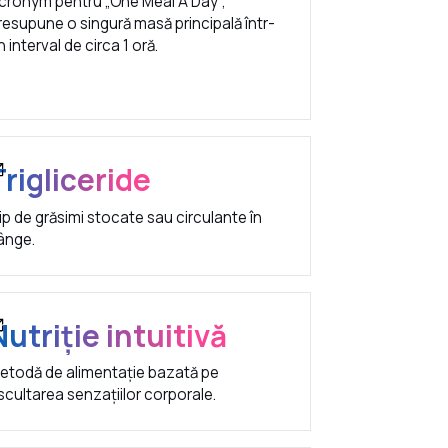
cronym pentru „One Meal A Day”;
resupune o singură masă principală într-
n interval de circa 1 oră.
Trigliceride
ip de grăsimi stocate sau circulante în
ânge.
Nutriție intuitivă
etodă de alimentație bazată pe
scultarea senzațiilor corporale.