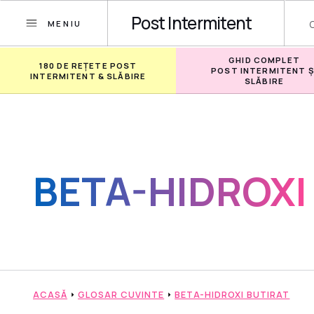
Post Intermitent
MENIU
GHID COMPLET
180 DE REȚETE POST
POST INTERMITENT Ș
INTERMITENT & SLĂBIRE
SLĂBIRE
BETA-HIDROXI
ACASĂ
GLOSAR CUVINTE
BETA-HIDROXI BUTIRAT