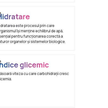
Hidratare
idratarea este procesul prin care
rganismul își menține echilibrul de apă,
sențial pentru funcționarea corectă a
uturor organelor și sistemelor biologice.
Indice glicemic
ăsoară viteza cu care carbohidrații cresc
licemia.