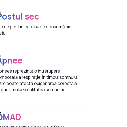
Postul sec
ip de post în care nu se consumă nici
pă.
Apnee
pneea reprezintă o întrerupere
emporară a respirației în timpul somnului,
are poate afecta oxigenarea corectă a
rganismului și calitatea somnului.
OMAD