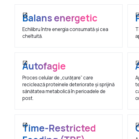
Balans energetic
Echilibru între energia consumată și cea
T
cheltuită.
a
Autofagie
Proces celular de „curățare” care
A
reciclează proteinele deteriorate și sprijină
t
sănătatea metabolică în perioadele de
c
post.
o
Time-Restricted