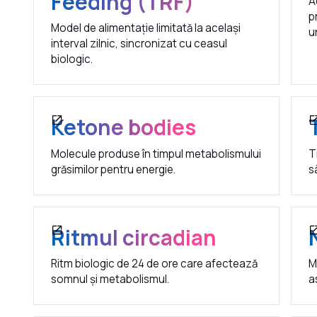
Feeding (TRF)
A
p
Model de alimentație limitată la același
u
interval zilnic, sincronizat cu ceasul
biologic.
Ketone bodies
Molecule produse în timpul metabolismului
T
grăsimilor pentru energie.
s
Ritmul circadian
Ritm biologic de 24 de ore care afectează
M
somnul și metabolismul.
a