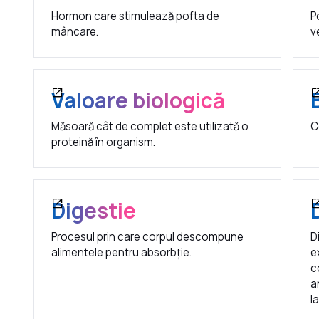
Hormon care stimulează pofta de
P
mâncare.
v
Valoare biologică
Măsoară cât de complet este utilizată o
C
proteină în organism.
Digestie
Procesul prin care corpul descompune
D
alimentele pentru absorbție.
e
c
a
l