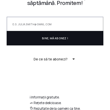
săptămână. Promitem!
De ce să te abonezi?
ℹ️ Informații gratuite.
🧈 Rețete delicioase.
👌 Rezultate de la oameni ca tine.