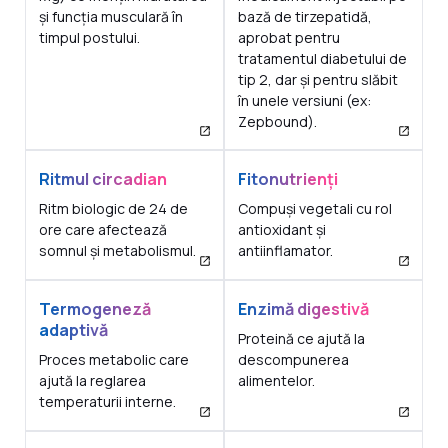
și funcția musculară în
bază de tirzepatidă,
timpul postului.
aprobat pentru
tratamentul diabetului de
tip 2, dar și pentru slăbit
în unele versiuni (ex:
Zepbound).
Ritmul circadian
Fitonutrienți
Ritm biologic de 24 de
Compuși vegetali cu rol
ore care afectează
antioxidant și
somnul și metabolismul.
antiinflamator.
Termogeneză
Enzimă digestivă
adaptivă
Proteină ce ajută la
Proces metabolic care
descompunerea
ajută la reglarea
alimentelor.
temperaturii interne.