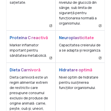
sațietate.
nivelului de glucoză din
sânge, sub limita de
siguranță pentru
funcționarea normală a
organismului.
Proteina C reactivă
Neuroplasticitate
Marker inflamator
Capacitatea creierului de
important pentru
a se adapta și reorganiza.
sănătatea metabolică.
Dieta Carnivoră
Hidratare optimă
Dieta carnivoră este un
Nivel optim de hidratare
regim alimentar extrem
pentru susținerea
de restrictiv care
funcțiilor organismului.
presupune consumul
exclusiv de produse de
origine animală: carne,
pește, ouă și, uneori,