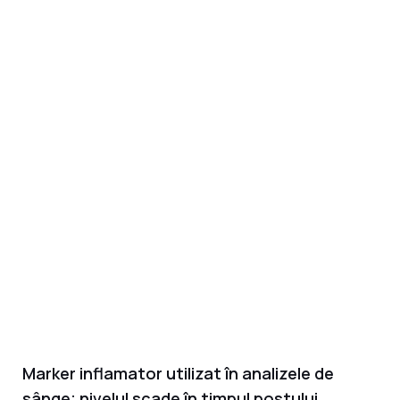
Marker inflamator utilizat în analizele de
sânge; nivelul scade în timpul postului.