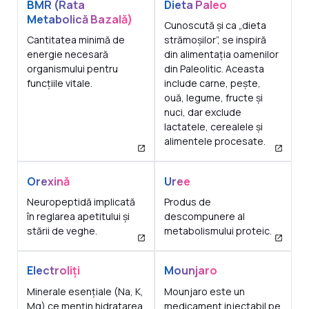
BMR (Rata
Dieta Paleo
Metabolică Bazală)
Cunoscută și ca „dieta
Cantitatea minimă de
strămoșilor”, se inspiră
energie necesară
din alimentația oamenilor
organismului pentru
din Paleolitic. Aceasta
funcțiile vitale.
include carne, pește,
ouă, legume, fructe și
nuci, dar exclude
lactatele, cerealele și
alimentele procesate.
Orexină
Uree
Neuropeptidă implicată
Produs de
în reglarea apetitului și
descompunere al
stării de veghe.
metabolismului proteic.
Electroliți
Mounjaro
Minerale esențiale (Na, K,
Mounjaro este un
Mg) ce mențin hidratarea
medicament injectabil pe