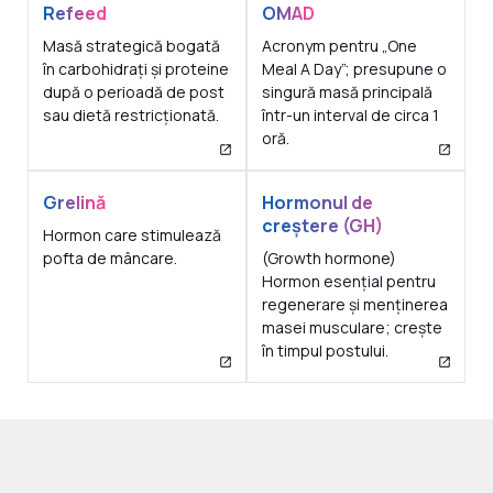
Refeed
OMAD
Masă strategică bogată
Acronym pentru „One
în carbohidrați și proteine
Meal A Day”; presupune o
după o perioadă de post
singură masă principală
sau dietă restricționată.
într-un interval de circa 1
oră.
Grelină
Hormonul de
creștere (GH)
Hormon care stimulează
pofta de mâncare.
(Growth hormone)
Hormon esențial pentru
regenerare și menținerea
masei musculare; crește
în timpul postului.