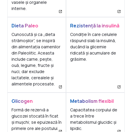
vasele și organele
interne.
Dieta Paleo
Rezistență la insulină
Cunoscută și ca „dieta
Condiție în care celulele
strămoșilor”, se inspiră
răspund slab la insulină,
din alimentația oamenilor
ducând la glicemie
din Paleolitic. Aceasta
ridicată și acumulare de
include carne, pește,
grăsime.
ouă, legume, fructe și
nuci, dar exclude
lactatele, cerealele și
alimentele procesate.
Glicogen
Metabolism flexibil
Formă de rezervă a
Capacitatea corpului de
glucozei stocată în ficat
a trece între
și mușchi; se epuizează în
metabolismul glucidic și
primele ore ale postului.
lipidic.