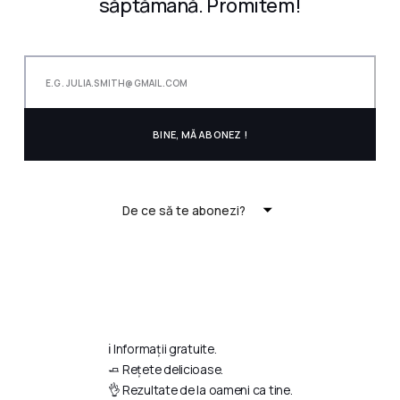
săptămână. Promitem!
De ce să te abonezi?
ℹ️ Informații gratuite.
🧈 Rețete delicioase.
👌 Rezultate de la oameni ca tine.