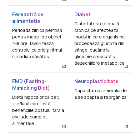
Fereastră de
Diabet
alimentație
Diabetul este o boală
Perioada zilnică permisă
cronică ce afectează
pentru mese; de obicei
modul în care organismul
4-8 ore, favorizează
procesează glucoza din
controlul caloric și ritmul
sânge, ducând la
circadian sănătos.
glicemie crescută și
dezechilibre metabolice.
FMD (Fasting-
Neuroplasticitate
Mimicking Diet)
Capacitatea creierului de
Dietă hipocalorică de 5
a se adapta și reorganiza.
zile/lună care imită
beneficiile postului fără a
exclude complet
alimentele.