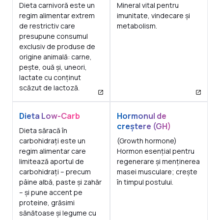
Dieta carnivoră este un
Mineral vital pentru
regim alimentar extrem
imunitate, vindecare și
de restrictiv care
metabolism.
presupune consumul
exclusiv de produse de
origine animală: carne,
pește, ouă și, uneori,
lactate cu conținut
scăzut de lactoză.
Dieta Low-Carb
Hormonul de
creștere (GH)
Dieta săracă în
carbohidrați este un
(Growth hormone)
regim alimentar care
Hormon esențial pentru
limitează aportul de
regenerare și menținerea
carbohidrați – precum
masei musculare; crește
pâine albă, paste și zahăr
în timpul postului.
– și pune accent pe
proteine, grăsimi
sănătoase și legume cu