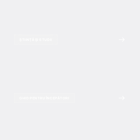
ȘTIINȚĂ ȘI STUDII
GHID PENTRU ÎNCEPĂTORI