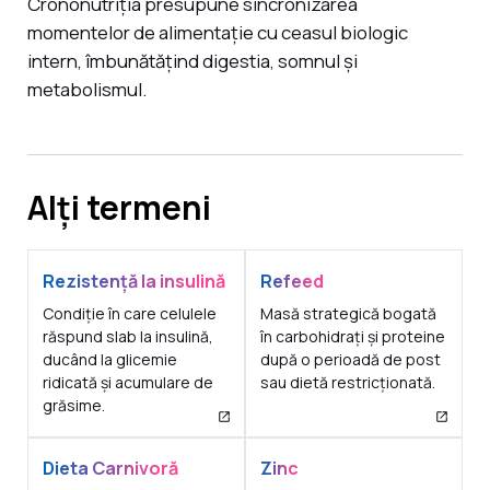
Crononutriția presupune sincronizarea
momentelor de alimentație cu ceasul biologic
intern, îmbunătățind digestia, somnul și
metabolismul.
Alți termeni
Rezistență la insulină
Refeed
Condiție în care celulele
Masă strategică bogată
răspund slab la insulină,
în carbohidrați și proteine
ducând la glicemie
după o perioadă de post
ridicată și acumulare de
sau dietă restricționată.
grăsime.
Dieta Carnivoră
Zinc