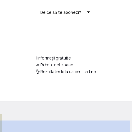
De ce să te abonezi?
ℹ️ Informații gratuite.
🧈 Rețete delicioase.
👌 Rezultate de la oameni ca tine.