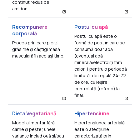
conținut redus de
amidon.
Recompunere
Postul cu apă
corporală
Postul cu apă este o
Proces prin care pierzi
formă de post în care se
grăsime și câștigi masă
consumă doar apă
musculară în același timp.
(eventual apă
minerală/electroliți fără
calorii) pentru o perioadă
limitată, de regulă 24–72
de ore, cu ieșire
controlată (refeed) la
final.
Dieta Vegetariană
Hipertensiune
Model alimentar fără
Hipertensiunea arterială
carne și pește; unele
este o afecțiune
variante includ ouă și/sau
caracterizată prin