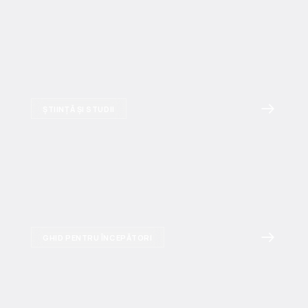
ȘTIINȚĂ ȘI STUDII
GHID PENTRU ÎNCEPĂTORI