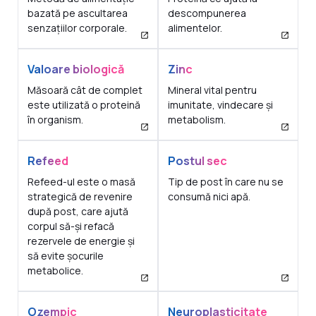
bazată pe ascultarea
descompunerea
senzațiilor corporale.
alimentelor.
Valoare biologică
Zinc
Măsoară cât de complet
Mineral vital pentru
este utilizată o proteină
imunitate, vindecare și
în organism.
metabolism.
Refeed
Postul sec
Refeed-ul este o masă
Tip de post în care nu se
strategică de revenire
consumă nici apă.
după post, care ajută
corpul să-și refacă
rezervele de energie și
să evite șocurile
metabolice.
Ozempic
Neuroplasticitate