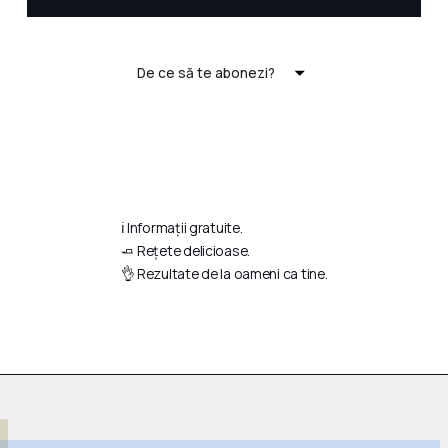
De ce să te abonezi?
ℹ️ Informații gratuite.
🧈 Rețete delicioase.
👌 Rezultate de la oameni ca tine.