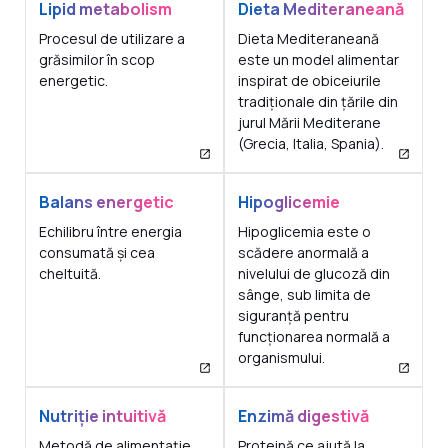
Lipid metabolism
Dieta Mediteraneană
Procesul de utilizare a
Dieta Mediteraneană
grăsimilor în scop
este un model alimentar
energetic.
inspirat de obiceiurile
tradiționale din țările din
jurul Mării Mediterane
(Grecia, Italia, Spania).
Balans energetic
Hipoglicemie
Echilibru între energia
Hipoglicemia este o
consumată și cea
scădere anormală a
cheltuită.
nivelului de glucoză din
sânge, sub limita de
siguranță pentru
funcționarea normală a
organismului.
Nutriție intuitivă
Enzimă digestivă
Metodă de alimentație
Proteină ce ajută la