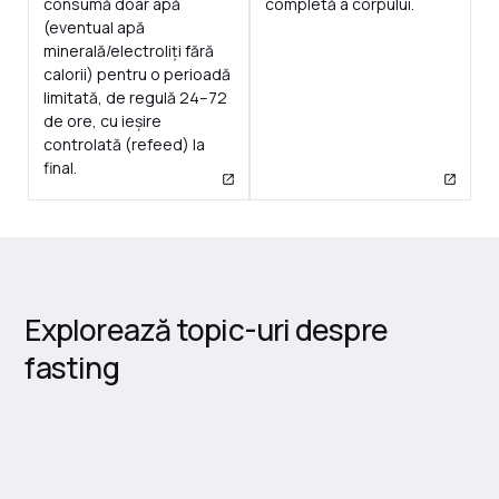
consumă doar apă
completă a corpului.
(eventual apă
minerală/electroliți fără
calorii) pentru o perioadă
limitată, de regulă 24–72
de ore, cu ieșire
controlată (refeed) la
final.
Explorează topic-uri despre
fasting