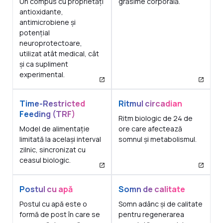
Un compus cu proprietăți
grăsime corporală.
antioxidante,
antimicrobiene și
potențial
neuroprotectoare,
utilizat atât medical, cât
și ca supliment
experimental.
Time-Restricted
Ritmul circadian
Feeding (TRF)
Ritm biologic de 24 de
Model de alimentație
ore care afectează
limitată la același interval
somnul și metabolismul.
zilnic, sincronizat cu
ceasul biologic.
Postul cu apă
Somn de calitate
Postul cu apă este o
Somn adânc și de calitate
formă de post în care se
pentru regenerarea