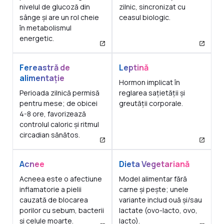
nivelul de glucoză din
zilnic, sincronizat cu
sânge și are un rol cheie
ceasul biologic.
în metabolismul
energetic.
Fereastră de
Leptină
alimentație
Hormon implicat în
Perioada zilnică permisă
reglarea sațietății și
pentru mese; de obicei
greutății corporale.
4-8 ore, favorizează
controlul caloric și ritmul
circadian sănătos.
Acnee
Dieta Vegetariană
Acneea este o afectiune
Model alimentar fără
inflamatorie a pielii
carne și pește; unele
cauzată de blocarea
variante includ ouă și/sau
porilor cu sebum, bacterii
lactate (ovo-lacto, ovo,
și celule moarte.
lacto).