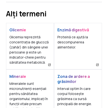
Alți termeni
Glicemie
Enzimă digestivă
Glicemia reprezintă
Proteină ce ajută la
concentrația de glucoză
descompunerea
(zahăr) din sângele unei
alimentelor.
persoane și este un
indicator-cheie pentru
sănătatea metabolică.
Minerale
Zona de ardere a
grăsimilor
Mineralele sunt
micronutrienți esențiali
Interval optim în care
pentru sănătatea
corpul folosește
organismului, implicați în
grăsimea ca sursă
funcții vitale precum
principală de energie.