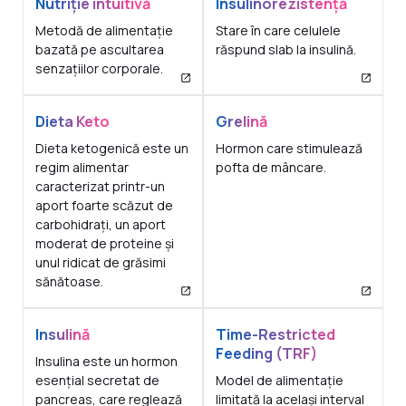
Nutriție intuitivă
Insulinorezistență
Metodă de alimentație
Stare în care celulele
bazată pe ascultarea
răspund slab la insulină.
senzațiilor corporale.
Dieta Keto
Grelină
Dieta ketogenică este un
Hormon care stimulează
regim alimentar
pofta de mâncare.
caracterizat printr-un
aport foarte scăzut de
carbohidrați, un aport
moderat de proteine și
unul ridicat de grăsimi
sănătoase.
Insulină
Time-Restricted
Feeding (TRF)
Insulina este un hormon
esențial secretat de
Model de alimentație
pancreas, care reglează
limitată la același interval