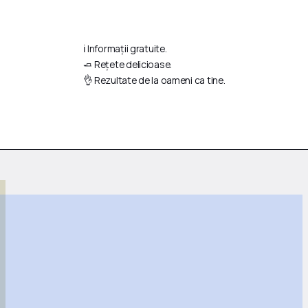
ℹ️ Informații gratuite.
🧈 Rețete delicioase.
👌 Rezultate de la oameni ca tine.