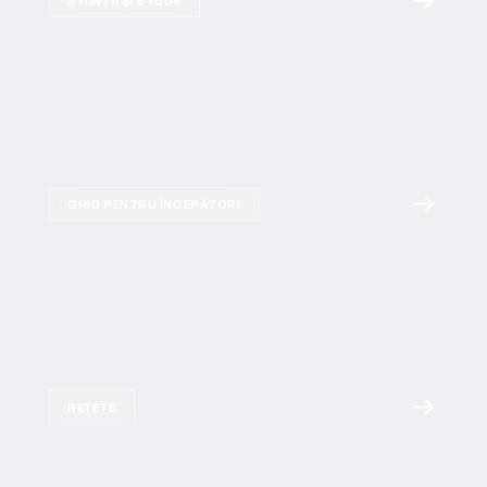
ȘTIINȚĂ ȘI STUDII
GHID PENTRU ÎNCEPĂTORI
REȚETE